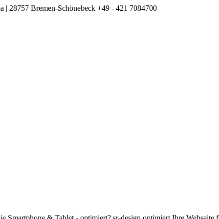
m 6a | 28757 Bremen-Schönebeck
+49 - 421 7084700
wie Smartphone & Tablet - optimiert? sr-design optimiert Ihre Webseite