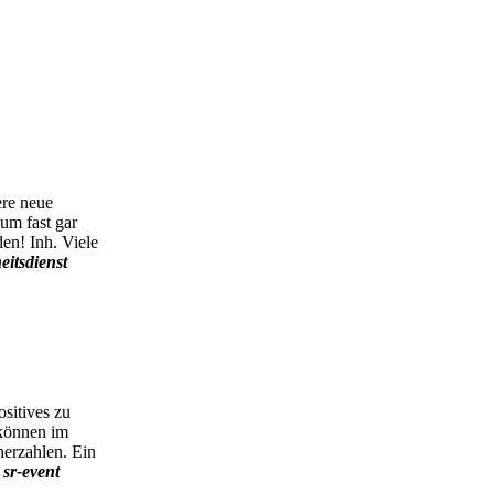
ere neue
um fast gar
en! Inh. Viele
eitsdienst
ositives zu
 können im
herzahlen. Ein
,
sr-event