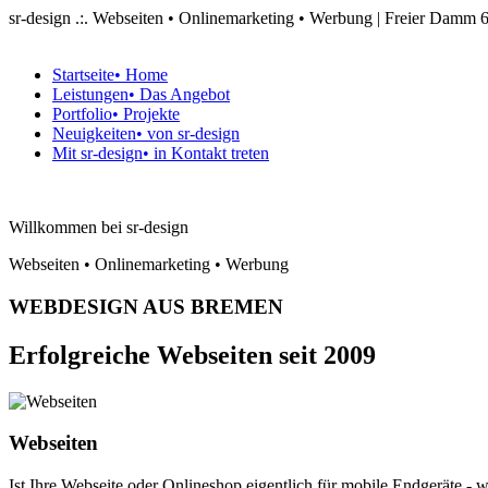
sr-design .:. Webseiten • Onlinemarketing • Werbung | Freier Dam
Startseite
• Home
Leistungen
• Das Angebot
Portfolio
• Projekte
Neuigkeiten
• von sr-design
Mit sr-design
• in Kontakt treten
Willkommen bei sr-design
Webseiten • Onlinemarketing • Werbung
WEBDESIGN AUS BREMEN
Erfolgreiche Webseiten seit 2009
Webseiten
Ist Ihre Webseite oder Onlineshop eigentlich für mobile Endgeräte - 