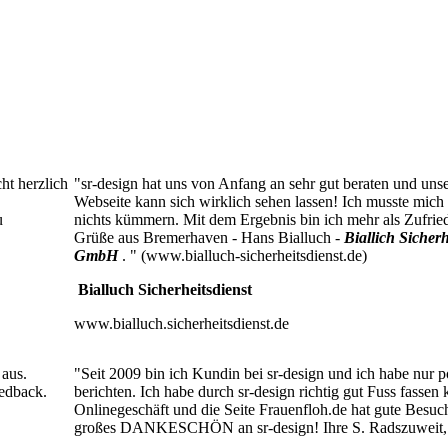
ht herzlich
"sr-design hat uns von Anfang an sehr gut beraten und uns
Webseite kann sich wirklich sehen lassen! Ich musste mich 
u
nichts kümmern. Mit dem Ergebnis bin ich mehr als Zufried
Grüße aus Bremerhaven - Hans Bialluch -
B
i
allich Sicherh
GmbH
. " (www.bialluch-sicherheitsdienst.de)
Bialluch Sicherheitsdienst
www.bialluch.sicherheitsdienst.de
 aus.
"Seit 2009 bin ich Kundin bei sr-design und ich habe nur p
eedback.
berichten. Ich habe durch sr-design richtig gut Fuss fassen
Onlinegeschäft und die Seite Frauenfloh.de hat gute Besuc
großes DANKESCHÖN an sr-design! Ihre S. Radszuweit