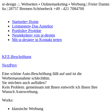
sr-design .:. Webseiten • Onlinemarketing • Werbung | Freier Damm
6a | 28757 Bremen-Schönebeck
+49 - 421 7084700
Startseite
• Home
Leistungen
• Das Angebot
Portfolio
• Projekte
Neuigkeiten
• von sr-design
Mit sr-design
• in Kontakt treten
KFZ-Beschriftung
Next
Prev
Eine schöne Auto-Beschriftung fällt auf und ist die
Werbemassnahme schlechthin.
Sie möchten auch auffallen?
Kein Problem. gemeinsam mit Ihnen entwerfe ich Ihnen Ihre
Wunsch Autowerbung.
Works:
klassische Werbung