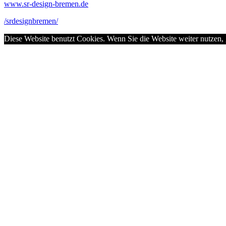
www.sr-design-bremen.de
/srdesignbremen/
Diese Website benutzt Cookies. Wenn Sie die Website weiter nutzen,