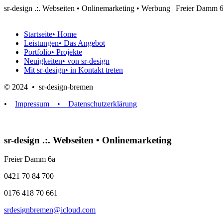
sr-design .:. Webseiten • Onlinemarketing • Werbung | Freier Dam
Startseite
• Home
Leistungen
• Das Angebot
Portfolio
• Projekte
Neuigkeiten
• von sr-design
Mit sr-design
• in Kontakt treten
© 2024 • sr-design-bremen
•
Impressum
• Datenschutzerklärung
sr-design .:. Webseiten • Onlinemarketing
Freier Damm 6a
0421 70 84 700
0176 418 70 661
srdesignbremen@icloud.com