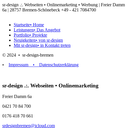
sr-design .:. Webseiten • Onlinemarketing • Werbung | Freier Damm
6a | 28757 Bremen-Schönebeck
+49 - 421 7084700
Startseite
• Home
Leistungen
• Das Angebot
Portfolio
• Projekte
Neuigkeiten
• von sr-design
Mit sr-design
• in Kontakt treten
© 2024 • sr-design-bremen
•
Impressum
• Datenschutzerklärung
sr-design .:. Webseiten • Onlinemarketing
Freier Damm 6a
0421 70 84 700
0176 418 70 661
srdesignbremen@icloud.com