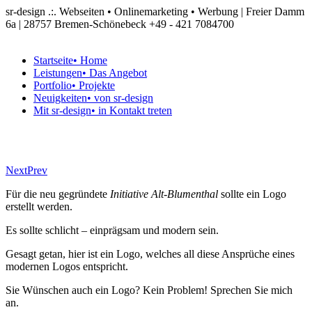
sr-design .:. Webseiten • Onlinemarketing • Werbung | Freier Damm
6a | 28757 Bremen-Schönebeck
+49 - 421 7084700
Startseite
• Home
Leistungen
• Das Angebot
Portfolio
• Projekte
Neuigkeiten
• von sr-design
Mit sr-design
• in Kontakt treten
Next
Prev
Für die neu gegründete
Initiative Alt-Blumenthal
sollte ein Logo
erstellt werden.
Es sollte schlicht – einprägsam und modern sein.
Gesagt getan, hier ist ein Logo, welches all diese Ansprüche eines
modernen Logos entspricht.
Sie Wünschen auch ein Logo? Kein Problem! Sprechen Sie mich
an.