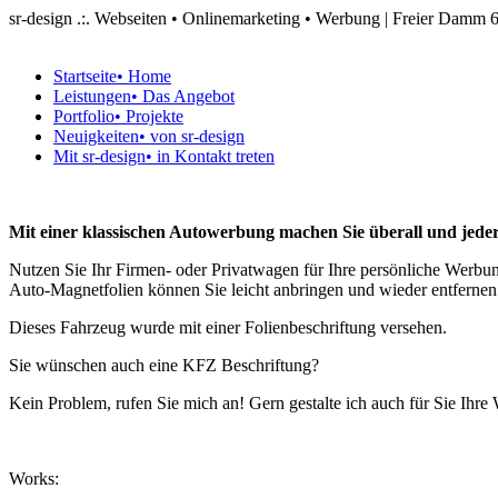
sr-design .:. Webseiten • Onlinemarketing • Werbung | Freier Dam
Startseite
• Home
Leistungen
• Das Angebot
Portfolio
• Projekte
Neuigkeiten
• von sr-design
Mit sr-design
• in Kontakt treten
Mit einer klassischen Autowerbung machen Sie überall und jed
Nutzen Sie Ihr Firmen- oder Privatwagen für Ihre persönliche Werbun
Auto-Magnetfolien können Sie leicht anbringen und wieder entfernen.
Dieses Fahrzeug wurde mit einer Folienbeschriftung versehen.
Sie wünschen auch eine KFZ Beschriftung?
Kein Problem, rufen Sie mich an! Gern gestalte ich auch für Sie Ih
Works: